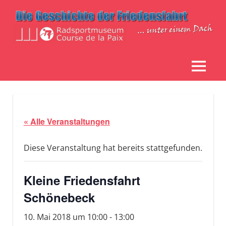
Zum
Inhalt
springen
Die
Radsportmuseum
Geschichte
der
MENÜ
"Course
Friedensfahrt
unter
de
einem
Dach
la
« Alle Veranstaltungen
Paix"
Diese Veranstaltung hat bereits stattgefunden.
Kleine Friedensfahrt
Schönebeck
10. Mai 2018 um 10:00
-
13:00