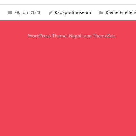
28. Juni 2023
Radsportmuseum
Kleine Frieden
WordPress-Theme: Napoli von ThemeZee.