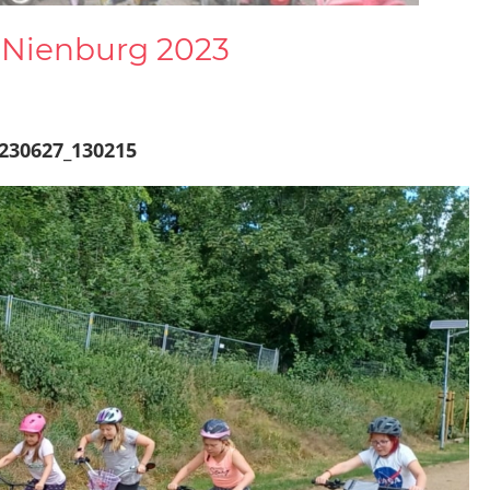
n Nienburg 2023
230627_130215