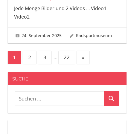
Jede Menge Bilder und 2 Videos … Video1
Video2
24. September 2025
Radsportmuseum
Seitennummerierung
Nächste
1
2
3
…
22
»
Beiträge
der
Beiträge
SUCHE
Suchen
Suchen
nach: