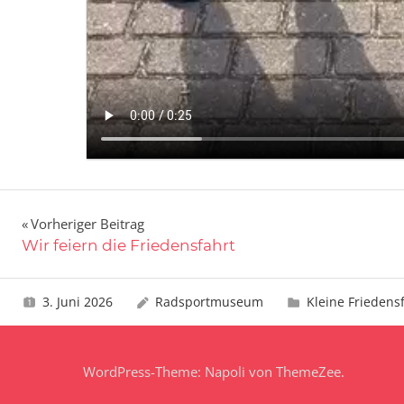
Beitragsnavigation
Vorheriger Beitrag
Wir feiern die Friedensfahrt
3. Juni 2026
Radsportmuseum
Kleine Friedens
WordPress-Theme: Napoli von ThemeZee.