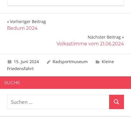
Beitragsnavigation
Vorheriger Beitrag
Bedum 2024
Nächster Beitrag
Volksstimme vom 21.06.2024
15. Juni 2024
Radsportmuseum
Kleine
Friedensfahrt
SUCHE
Suchen
Suchen
nach: