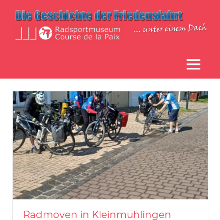
Zum
Inhalt
springen
Die
Radsportmuseum
Geschichte
der
MENÜ
"Course
Friedensfahrt
unter
de
einem
Dach
la
Paix"
Radmöven in Kleinmühlingen