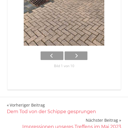
Bild 1 von 10
Beitragsnavigation
Vorheriger Beitrag
Dem Tod von der Schippe gesprungen
Nächster Beitrag
Impressionen unseres Treffens im Mai 2023